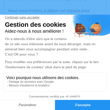
Nous vous invitons à utiliser cet espace pour
laisser vos condoléances, partager des photos
souvenirs, une anecdote ou exprimer vos pensées
à travers des poèmes ou des textes. Cet endroit
est un lieu d'expression dédié à honorer la
mémoire d’André FLAGEOLLET.
JE RENDS HOMMAGE
Déroulé des obsèques
Les informations sur la cérémonie seront
bientôt disponibles.
Activez une alerte si vous souhaitez être prévenu
16
dès que ces informations seront disponibles.
Recevoir une alerte par e-mail*
Faire-part
Hommages