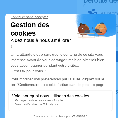
Déroulé de
Les inform
Activez une ale
Recevoir une ale
JE VEUX 
Documents 
Faire-part