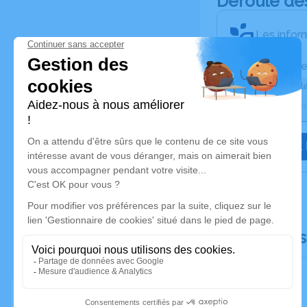
Déroulé de
Les inform
Activez une ale
Recevoir une ale
JE VEUX 
Documents 
Faire-part