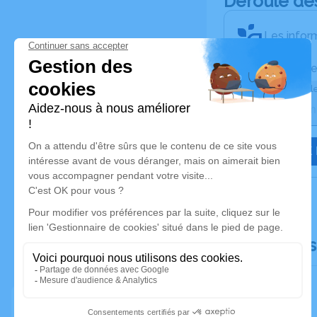
Déroulé de
Les inform
Activez une ale
Recevoir une ale
JE VEUX 
Documents l
Faire-part