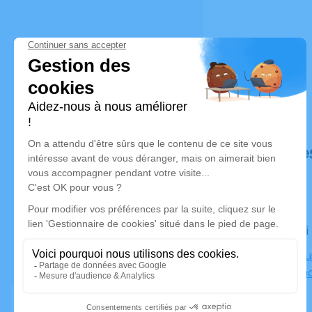
Déroulé de
Le samedi 
Crématoriu
62232 Vend