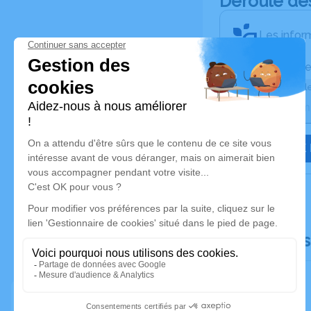
Déroulé de
Les inform
Activez une ale
Recevoir une ale
JE VEUX 
Documents 
Faire-part