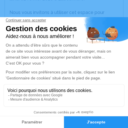
Nous vous invitons à utiliser cet espace pour
laisser vos condoléances, partager des photos
souvenirs, une anecdote ou exprimer vos pensées
à travers des poèmes ou des textes. Cet endroit
est un lieu d'expression dédié à honorer la
mémoire de Maryse MANIEZ.
JE RENDS HOMMAGE
Déroulé des obsèques
Les informations sur la cérémonie seront
bientôt disponibles.
Activez une alerte si vous souhaitez être prévenu
2
dès que ces informations seront disponibles.
Recevoir une alerte par e-mail*
Faire-part
Hommages