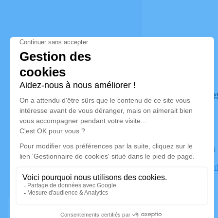
Déroulé de
Le samedi
Église Sai