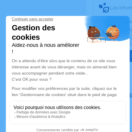
Les inform
Activez une ale
Recevoir une ale
JE VEUX 
Documents 
Faire-part