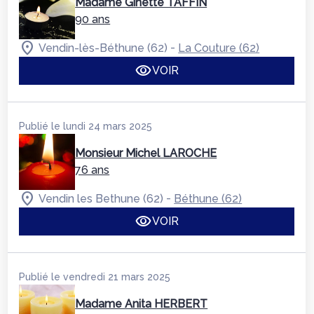
Madame Ginette TAFFIN
90 ans
-
Vendin-lès-Béthune (62)
La Couture (62)
VOIR
Publié le lundi 24 mars 2025
Monsieur Michel LAROCHE
76 ans
-
Vendin les Bethune (62)
Béthune (62)
VOIR
Publié le vendredi 21 mars 2025
Madame Anita HERBERT