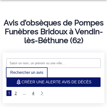
ORGANISER DES OBSÈQUES
PRÉVOIR SES OBSÈQUES
Avis d’obsèques de Pompes
MONUMENTS FUNÉRAIRES
Funèbres Bridoux à Vendin-
NOTRE AGENCE
lès-Béthune (62)
CHAMBRE FUNÉRAIRE
NOTRE HISTOIRE
SERVICES AUX FAMILLES
ESPACES HOMMAGES
Rechercher un avis
CRÉER UNE ALERTE AVIS DE DÉCÈS
1
2
…
4