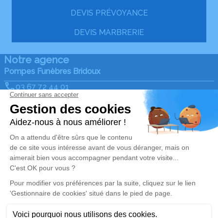
DEVIS PRÉVOYANCE
DEVIS MARBRERIE
Notre agence
Pompes Funèbres Bridoux
03 67 72 44 01
bridoux62@orange.fr
1 Rue du Docteur Roux - 62232 - Annezin
4.9/5 - 21 avis
Nos Services
Liens utiles
Organiser des obsèques
Avis de décès
Monuments funéraires
Demande de rendez-vous
en agence
Services aux familles
Nos réseaux sociaux
Mentions légales