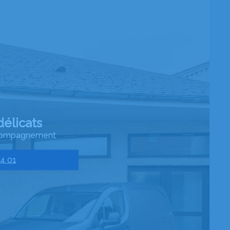
élicats
accompagnement
44 01