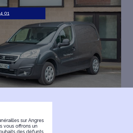
44 01
érailles sur Angres
s vous offrons un
souhaits des défunts