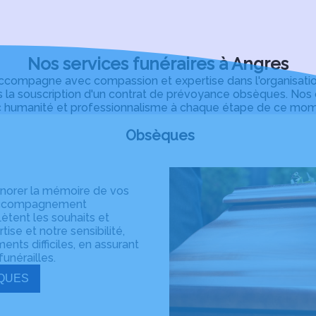
beaucoup de respect et de dign
recommandons vivement ses se
Nos services funéraires à Angres
mpagne avec compassion et expertise dans l'organisation d
 la souscription d'un contrat de prévoyance obsèques. Nos c
 humanité et professionnalisme à chaque étape de ce momen
Obsèques
onorer la mémoire de vos
n accompagnement
ètent les souhaits et
ise et notre sensibilité,
ts difficiles, en assurant
unérailles.
VIS OBSÈQUES