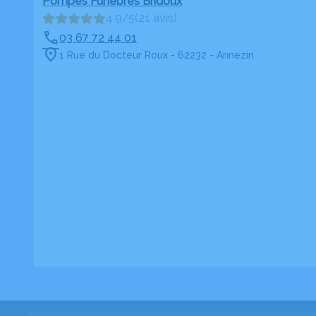
Pompes Funèbres Bridoux
4.9/5
(21 avis)
03 67 72 44 01
1 Rue du Docteur Roux - 62232 - Annezin