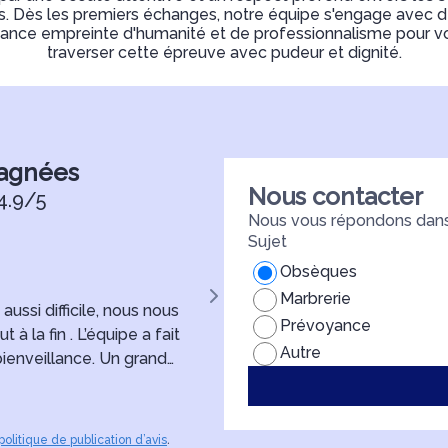
es. Dès les premiers échanges, notre équipe s'engage avec
stance empreinte d'humanité et de professionnalisme pour 
traverser cette épreuve avec pudeur et dignité.
pagnées
Nous contacter
4.9/5
Nous vous répondons dans 
Sujet
Manon Masse
Obsèques
Marbrerie
ssi difficile, nous nous
Nous tenons à remercier sincè
Prévoyance
la fin . L’équipe a fait
funèbres pour leur accompagne
Autre
ienveillance. Un grand
Dans ce moment difficile, Monsi
pour mon Papi 🌟
écoute, de bienveillance et d’u
mère, ma famille et moi-même 
sa disponibilité et la qualité de
politique de publication d’avis
.