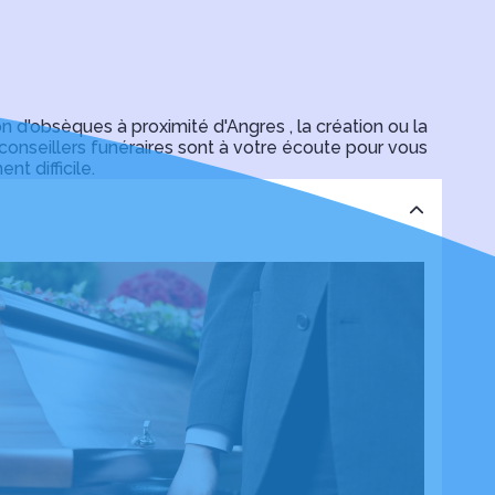
ité, ce qui nous a énormément aidés. Nous
rvices.
'obsèques à proximité d'Angres , la création ou la
onseillers funéraires sont à votre écoute pour vous
t difficile.