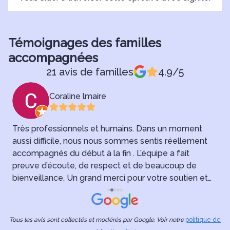
Témoignages des familles
accompagnées
21 avis de familles
4.9/5
Coraline lmaire
Très professionnels et humains. Dans un moment
aussi difficile, nous nous sommes sentis réellement
B
accompagnés du début à la fin . L’équipe a fait
preuve d’écoute, de respect et de beaucoup de
D
bienveillance. Un grand merci pour votre soutien et
p
votre sérieux. Merci pour mon Papi 🌟
f
h
Tous les avis sont collectés et modérés par Google. Voir notre
politique de
T