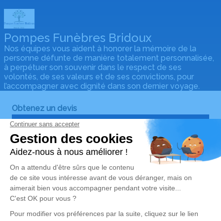
Pompes Funèbres Bridoux
Nos équipes vous aident à honorer la mémoire de la
personne défunte de manière totalement personnalisée,
à perpétuer son souvenir dans le respect de ses
volontés, de ses valeurs et de ses convictions, pour
l’accompagner avec dignité dans son dernier voyage.
Obtenez un devis
DEVIS OBSÈQUES
DEVIS PRÉVOYANCE
DEVIS MARBRERIE
Notre agence
Pompes Funèbres Bridoux
03 67 72 44 01