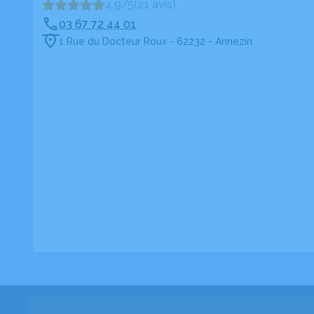
4.9/5
(21 avis)
03 67 72 44 01
1 Rue du Docteur Roux - 62232 - Annezin