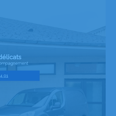
élicats
accompagnement
44 01