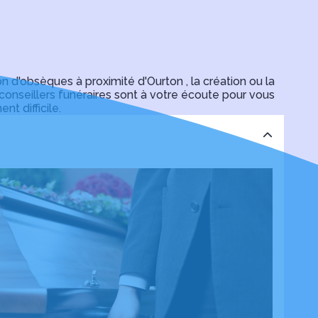
ité, ce qui nous a énormément aidés. Nous
rvices.
'obsèques à proximité d'Ourton , la création ou la
onseillers funéraires sont à votre écoute pour vous
t difficile.