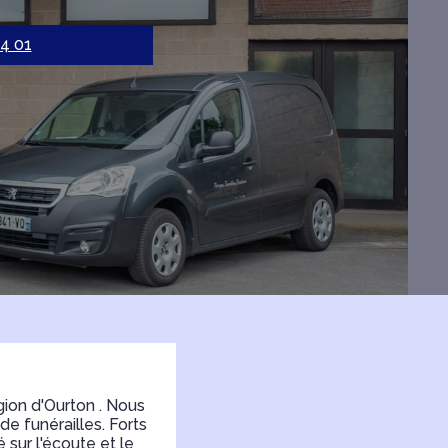
44 01
ion d'Ourton . Nous
e funérailles. Forts
sur l'écoute et le