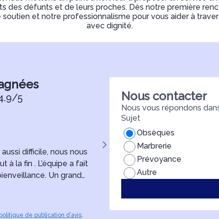
ts des défunts et de leurs proches. Dès notre première renc
 soutien et notre professionnalisme pour vous aider à trave
avec dignité.
pagnées
Nous contacter
4.9/5
Nous vous répondons dans 
Sujet
Manon Masse
Obsèques
Marbrerie
ssi difficile, nous nous
Nous tenons à remercier sincè
Prévoyance
la fin . L’équipe a fait
funèbres pour leur accompagne
Autre
ienveillance. Un grand
Dans ce moment difficile, Monsi
pour mon Papi 🌟
écoute, de bienveillance et d’u
mère, ma famille et moi-même 
sa disponibilité et la qualité de
politique de publication d’avis
.