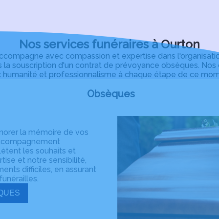
beaucoup de respect et de dign
recommandons vivement ses se
Nos services funéraires à Ourton
mpagne avec compassion et expertise dans l'organisation d
 la souscription d'un contrat de prévoyance obsèques. Nos c
 humanité et professionnalisme à chaque étape de ce momen
Obsèques
onorer la mémoire de vos
n accompagnement
ètent les souhaits et
ise et notre sensibilité,
ts difficiles, en assurant
unérailles.
VIS OBSÈQUES