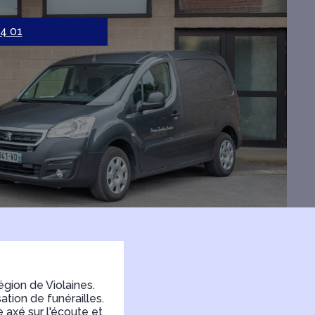
44 01
gion de Violaines.
tion de funérailles.
 axé sur l'écoute et