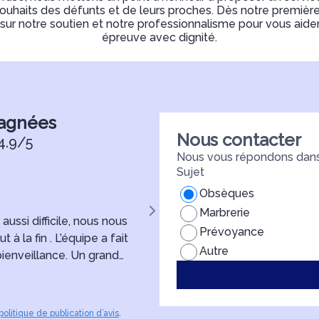
ouhaits des défunts et de leurs proches. Dès notre premièr
ur notre soutien et notre professionnalisme pour vous aider
épreuve avec dignité.
pagnées
Nous contacter
4.9/5
Nous vous répondons dans 
Sujet
Manon Masse
Obsèques
Marbrerie
ssi difficile, nous nous
Nous tenons à remercier sincè
Prévoyance
la fin . L’équipe a fait
funèbres pour leur accompagne
Autre
ienveillance. Un grand
Dans ce moment difficile, Monsi
pour mon Papi 🌟
écoute, de bienveillance et d’u
mère, ma famille et moi-même 
sa disponibilité et la qualité de
politique de publication d’avis
.