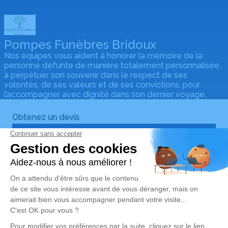
Pompes Funèbres Bridoux
Nos équipes vous aident à honorer la mémoire de la
personne défunte de manière totalement personnalisée,
à perpétuer son souvenir dans le respect de ses
volontés, de ses valeurs et de ses convictions, pour
l’accompagner avec dignité dans son dernier voyage.
Obtenez un devis
DEVIS OBSÈQUES
DEVIS PRÉVOYANCE
DEVIS MARBRERIE
Notre agence
Pompes Funèbres Bridoux