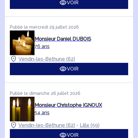
VOIR
Publié le mercredi 29 juillet 2026
Monsieur Daniel DUBOIS
76 ans
Vendin-les-Béthune (62)
VOIR
Publié le dimanche 26 juillet 2026
Monsieur Christophe IGNOUX
54 ans
-
Vendin-les-Béthune (62)
Lille (59)
VOIR