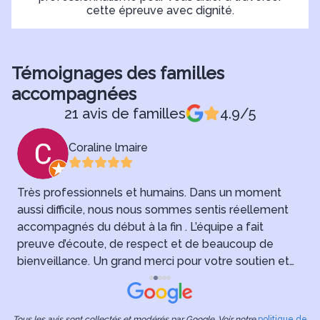
cette épreuve avec dignité.
Témoignages des familles
accompagnées
21 avis de familles
4.9/5
Coraline lmaire
Très professionnels et humains. Dans un moment
aussi difficile, nous nous sommes sentis réellement
B
accompagnés du début à la fin . L’équipe a fait
preuve d’écoute, de respect et de beaucoup de
D
bienveillance. Un grand merci pour votre soutien et
p
votre sérieux. Merci pour mon Papi 🌟
f
h
Tous les avis sont collectés et modérés par Google. Voir notre
politique de