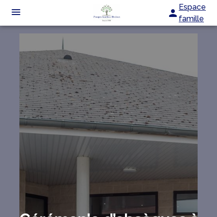
Espace
famille
ORGANISER DES OBSÈQUES
PRÉVOIR SES OBSÈQUES
MONUMENTS FUNÉRAIRES
NOTRE AGENCE
CHAMBRE FUNÉRAIRE
NOTRE HISTOIRE
SERVICES AUX FAMILLES
ESPACES HOMMAGES